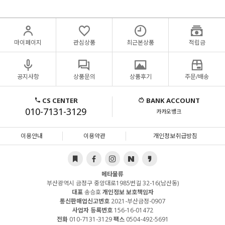
마이페이지
관심상품
최근본상품
적립금
공지사항
상품문의
상품후기
주문/배송
CS CENTER
BANK ACCOUNT
010-7131-3129
카카오뱅크
이용안내
이용약관
개인정보취급방침
메타물류
부산광역시 금정구 중앙대로1985번길 32-16(남산동)
대표
송승호
개인정보 보호책임자
통신판매업신고번호
2021-부산금정-0907
사업자 등록번호
156-16-01472
전화
010-7131-3129
팩스
0504-492-5691