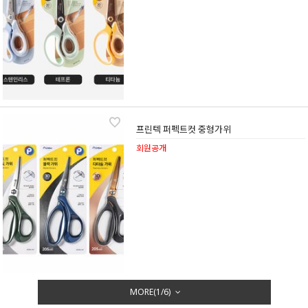
프린텍 퍼펙트컷 중형가위
회원공개
MORE(
1
/
6
)