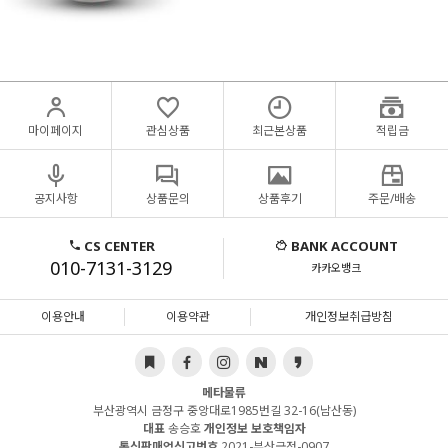
마이페이지
관심상품
최근본상품
적립금
공지사항
상품문의
상품후기
주문/배송
CS CENTER
BANK ACCOUNT
010-7131-3129
카카오뱅크
이용안내
이용약관
개인정보취급방침
메타물류
부산광역시 금정구 중앙대로1985번길 32-16(남산동)
대표
송승호
개인정보 보호책임자
통신판매업신고번호
2021-부산금정-0907