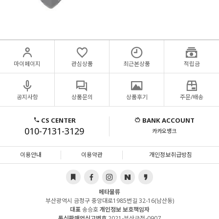
마이페이지
관심상품
최근본상품
적립금
공지사항
상품문의
상품후기
주문/배송
CS CENTER
BANK ACCOUNT
010-7131-3129
카카오뱅크
이용안내
이용약관
개인정보취급방침
메타물류
부산광역시 금정구 중앙대로1985번길 32-16(남산동)
대표
송승호
개인정보 보호책임자
통신판매업신고번호
2021-부산금정-0907