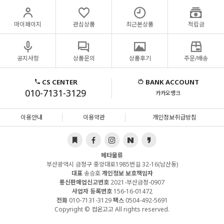
마이페이지
관심상품
최근본상품
적립금
공지사항
상품문의
상품후기
주문/배송
CS CENTER
BANK ACCOUNT
010-7131-3129
카카오뱅크
이용안내
이용약관
개인정보취급방침
메타물류
부산광역시 금정구 중앙대로1985번길 32-16(남산동)
대표
송승호
개인정보 보호책임자
통신판매업신고번호
2021-부산금정-0907
사업자 등록번호
156-16-01472
전화
010-7131-3129
팩스
0504-492-5691
Copyright © 컴온고고 All rights reserved.