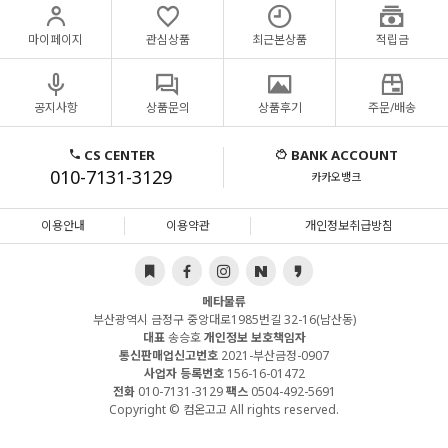
마이페이지
관심상품
최근본상품
적립금
공지사항
상품문의
상품후기
주문/배송
CS CENTER
BANK ACCOUNT
010-7131-3129
카카오뱅크
이용안내
이용약관
개인정보취급방침
메타물류
부산광역시 금정구 중앙대로1985번길 32-16(남산동)
대표
송승호
개인정보 보호책임자
통신판매업신고번호
2021-부산금정-0907
사업자 등록번호
156-16-01472
전화
010-7131-3129
팩스
0504-492-5691
Copyright © 컴온고고 All rights reserved.