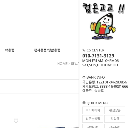
CS CENTER
학용품
팬시용품/생활용품
스포츠용품
사무기기
010-7131-3129
MON-FRI AM10~PM06
HOME
>
화일/바인더
>
클리어화일
SAT,SUN,HOLIDAY OFF
BANK INFO
국민은행. 122101-04-283856
카카오뱅크. 3333-16-9031666
예금주 : 송승호
QUICK MENU
마이페이지
관심상품
최근본상품
적립금
공지사항
상품문의