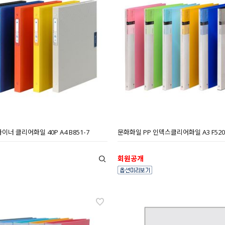
너 클리어화일 40P A4 B851-7
문화화일 PP 인덱스클리어화일 A3 F520
회원공개