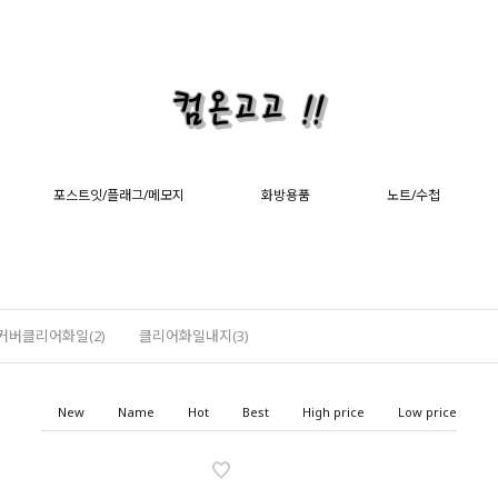
포스트잇/플래그/메모지
화방용품
노트/수첩
커버클리어화일(2)
클리어화일내지(3)
New
Name
Hot
Best
High price
Low price