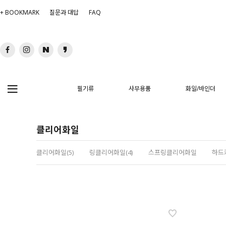
+ BOOKMARK
질문과 대답
FAQ
필기류
사무용품
화일/바인더
클리어화일
클리어화일(5)
링클리어화일(4)
스프링클리어화일
하드