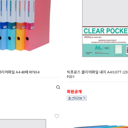
어화일 A4 40매 RF934
빅프로스 클리어화일 내지 A4 0.07T (230
F031
회원공개