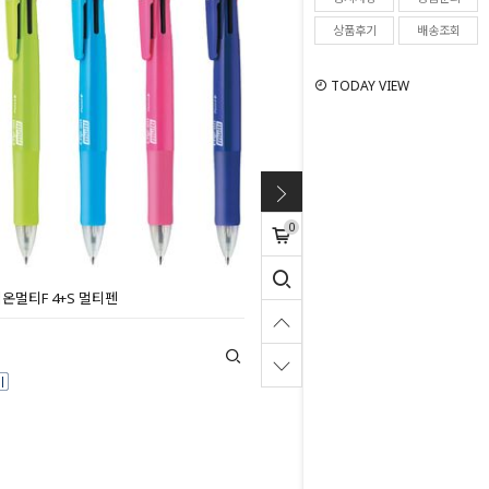
상품후기
배송조회
TODAY VIEW
0
온멀티F 4+S 멀티펜