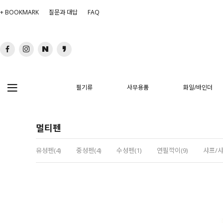
+ BOOKMARK
질문과 대답
FAQ
필기류
사무용품
화일/바인더
멀티펜
유성펜(4)
중성펜(4)
수성펜(1)
연필깍이(9)
샤프/샤