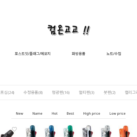
포스트잇/플래그/메모지
화방용품
노트/수첩
프심(24)
수정용품(8)
형광펜(16)
멀티펜(3)
붓펜(2)
캘리그라
New
Name
Hot
Best
High price
Low price