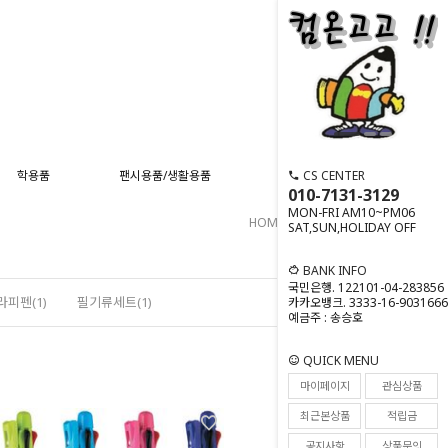
CS CENTER
학용품
팬시용품/생활용품
스포츠용품
사무기기
010-7131-3129
MON-FRI AM10~PM06
HOME
>
필기류
>
멀티펜
SAT,SUN,HOLIDAY OFF
BANK INFO
국민은행. 122101-04-283856
피펜(1)
필기류세트(1)
카카오뱅크. 3333-16-9031666
예금주 : 송승호
QUICK MENU
마이페이지
관심상품
최근본상품
적립금
공지사항
상품문의